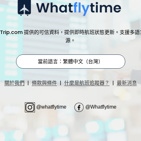
，透過 Trip.com 提供的可信資料，提供即時航班狀態更新。支
源。
當前語言：繁體中文（台灣）
|
|
|
關於我們
條款與條件
什麼是航班追蹤器？
最新消息
@whatflytime
@Whatflytime