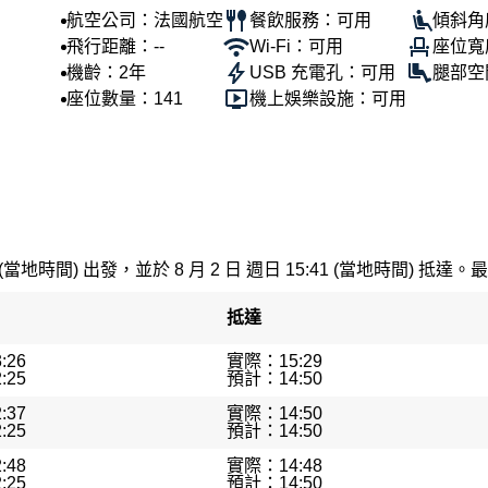
航空公司：法國航空
餐飲服務：可用
傾斜角度
飛行距離：--
Wi-Fi：可用
座位寬
機齡：2年
USB 充電孔：可用
腿部空
座位數量：141
機上娛樂設施：可用
 (當地時間) 出發，並於 8 月 2 日 週日 15:41 (當地時間) 抵達。最
抵達
:26
實際：15:29
:25
預計：14:50
:37
實際：14:50
:25
預計：14:50
:48
實際：14:48
:25
預計：14:50