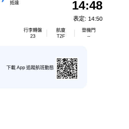
14:48
抵達
表定: 14:50
行李轉盤
航廈
登機門
23
T2F
--
下載 App 追蹤航班動態