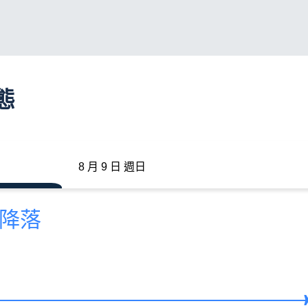
態
8 月 9 日 週日
前降落