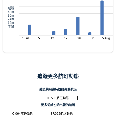
延誤
48m
36m
24m
12m
準點
1 Jul
5
12
19
26
2
5 Aug
追蹤更多航班動態
維也納飛往特拉維夫的航班
H1505航班動態
更多從維也納出發的航班
CI064航班動態
BR062航班動態