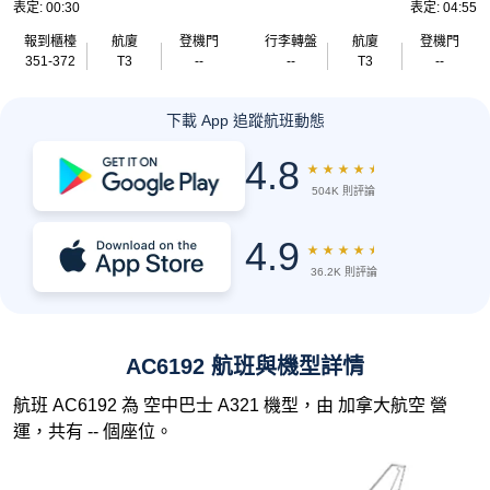
表定: 00:30
表定: 04:55
報到櫃檯
航廈
登機門
行李轉盤
航廈
登機門
351-372
T3
--
--
T3
--
下載 App 追蹤航班動態
4.8
★
★
★
★
★
504K 則評論
4.9
★
★
★
★
★
36.2K 則評論
AC6192 航班與機型詳情
航班 AC6192 為 空中巴士 A321 機型，由 加拿大航空 營
運，共有 -- 個座位。