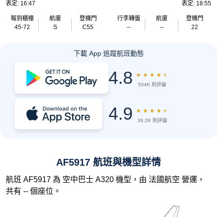
表定: 16:47
表定: 18:55
報到櫃檯
航廈
登機門
行李轉盤
航廈
登機門
45-72
S
C55
--
--
22
下載 App 追蹤航班動態
4.8
★
★
★
★
★
504K 則評論
4.9
★
★
★
★
★
36.2K 則評論
AF5917 航班與機型詳情
航班 AF5917 為 空中巴士 A320 機型，由 法國航空 營運，
共有 -- 個座位。