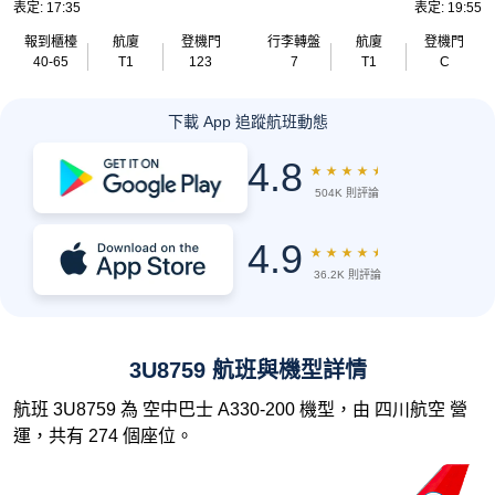
表定: 17:35
表定: 19:55
報到櫃檯
航廈
登機門
行李轉盤
航廈
登機門
40-65
T1
123
7
T1
C
下載 App 追蹤航班動態
4.8
★
★
★
★
★
504K 則評論
4.9
★
★
★
★
★
36.2K 則評論
3U8759 航班與機型詳情
航班 3U8759 為 空中巴士 A330-200 機型，由 四川航空 營
運，共有 274 個座位。