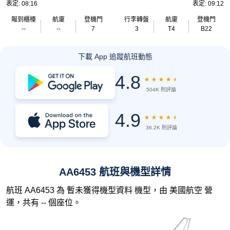
表定: 08:16
表定: 09:12
報到櫃檯
航廈
登機門
行李轉盤
航廈
登機門
--
--
7
3
T4
B22
下載 App 追蹤航班動態
4.8
★
★
★
★
★
504K 則評論
4.9
★
★
★
★
★
36.2K 則評論
AA6453 航班與機型詳情
航班 AA6453 為 暫未獲得機型資料 機型，由 美國航空 營
運，共有 -- 個座位。