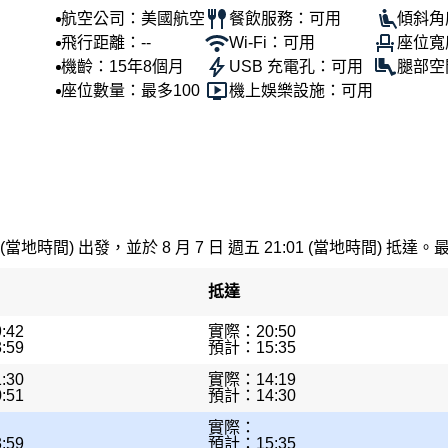
航空公司：美國航空
餐飲服務：可用
傾斜角度
飛行距離：--
Wi-Fi：可用
座位寬
機齡：15年8個月
USB 充電孔：可用
腿部空
座位數量：最多100
機上娛樂設施：可用
 (當地時間) 出發，並於 8 月 7 日 週五 21:01 (當地時間) 抵達。
抵達
:42
實際：20:50
:59
預計：15:35
:30
實際：14:19
:51
預計：14:30
實際：
:59
預計：15:35