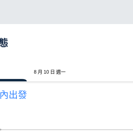
動態
8 月 10 日 週一
分內出發