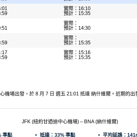
:01
實際：16:10
:59
預計：15:35
實際：
:51
預計：14:30
實際：
:59
預計：15:35
:17
實際：15:16
:59
預計：15:35
約甘迺迪中心機場出發，於 8 月 7 日 週五 21:01 抵達 納什維爾。
JFK (紐約甘迺迪中心機場) – BNA (納什維爾)
% 準點
抵達：
33% 準點
平均延誤：
141