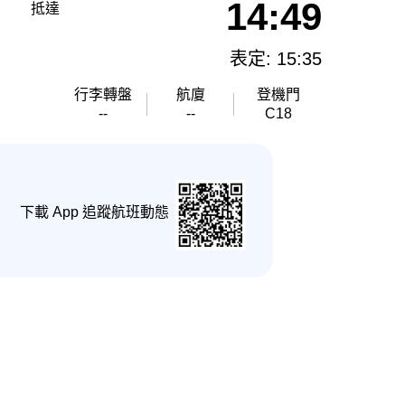
14:49
抵達
表定: 15:35
行李轉盤
航廈
登機門
--
--
C18
下載 App 追蹤航班動態