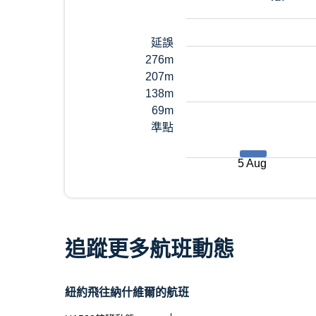
延誤
276m
207m
138m
69m
準點
5 Aug
追蹤更多航班動態
紐約飛往納什維爾的航班