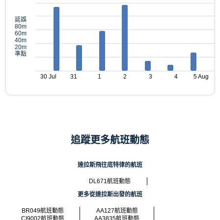
延誤
80m
60m
40m
20m
準點
30 Jul
31
1
2
3
4
5 Aug
追蹤更多航班動態
達拉斯飛往底特律的航班
DL671航班動態
更多從達拉斯出發的航班
BR049航班動態
AA127航班動態
CI9002航班動態
AA3835航班動態