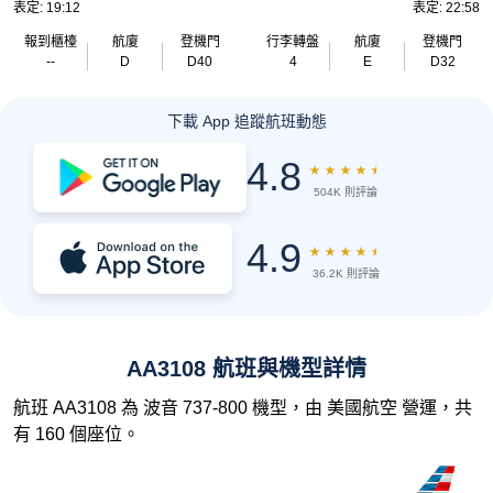
表定: 19:12
表定: 22:58
報到櫃檯
航廈
登機門
行李轉盤
航廈
登機門
--
D
D40
4
E
D32
下載 App 追蹤航班動態
4.8
★
★
★
★
★
504K 則評論
4.9
★
★
★
★
★
36.2K 則評論
AA3108 航班與機型詳情
航班 AA3108 為 波音 737-800 機型，由 美國航空 營運，共
有 160 個座位。