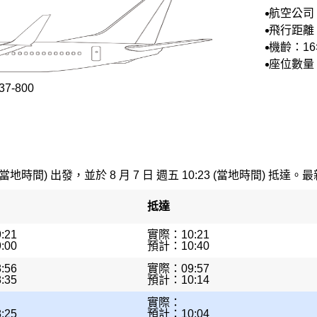
航空公司
航空
飛行距離：
機齡：1
座位數量：
7-800
(當地時間) 出發，並於 8 月 7 日 週五 10:23 (當地時間) 抵達。最
抵達
:21
實際：10:21
:00
預計：10:40
:56
實際：09:57
:35
預計：10:14
實際：
:25
預計：10:04