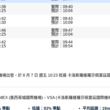
:38
實際：09:40
:25
預計：10:04
:42
實際：09:43
:30
預計：10:09
:46
實際：09:47
:25
預計：10:04
:42
實際：09:44
:15
預計：09:54
哥城國際機場出發，於 8 月 7 日 週五 10:23 抵達 卡洛斯羅維
MEX (墨西哥城國際機場) – VSA (卡洛斯羅維羅莎佩雷茲國際機場
% 準點
抵達：
93% 準點
平均延誤：
19m