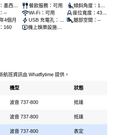
：墨西哥
餐飲服務：可用
傾斜角度：110
--
Wi-Fi：可用
座位寬度：43公
°
6年4個月
USB 充電孔：可
分
腿部空間：--
160
機上娛樂設施：
用
可用
新航班資訊由 Whatflytime 提供。
機型
狀態
波音 737-800
抵達
波音 737-800
抵達
波音 737-800
表定