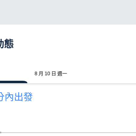
動態
8 月 10 日 週一
 分內出發