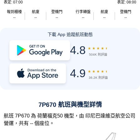
表定: 07:00
表定: 08:00
報到櫃檯
航廈
登機門
行李轉盤
航廈
登機門
--
--
--
--
--
--
下載 App 追蹤航班動態
4.8
★
★
★
★
★
504K 則評論
4.9
★
★
★
★
★
36.2K 則評論
7P670 航班與機型詳情
航班 7P670 為 荷蘭福克50 機型，由 印尼巴達維亞航空公司
營運，共有 -- 個座位。