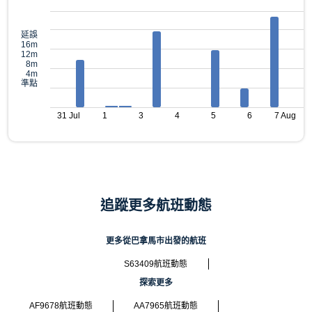
延誤
16m
12m
8m
4m
準點
31 Jul
1
3
4
5
6
7 Aug
追蹤更多航班動態
更多從巴拿馬市出發的航班
S63409航班動態
探索更多
AF9678航班動態
AA7965航班動態