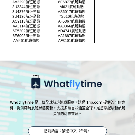
AA2290航班動態
6E6877航班動態
3U3344航班動態
AI621航班動態
3U4376航班動態
AS6017航班動態
3U4136航班動態
7S510航班動態
AC9113航班動態
AF5367航班動態
AA3114航班動態
AA3366航班動態
6E5202航班動態
AD4741航班動態
6E6003航班動態
AA1687航班動態
AM461航班動態
AF3101航班動態
Whatflytime 是一個全球航班追蹤服務，透過 Trip.com 提供的可信資
料，提供即時航班狀態更新。支援多語言並涵蓋全球，是您掌握最新航班
資訊的可靠來源。
當前語言：繁體中文（台灣）