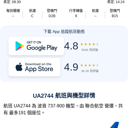
表定: 08:30
表定: 14:24
報到櫃檯
航廈
登機門
行李轉盤
航廈
登機門
--
C
D2B
9
--
B15
下載 App 追蹤航班動態
4.8
★
★
★
★
★
504K 則評論
4.9
★
★
★
★
★
36.2K 則評論
UA2744 航班與機型詳情
航班 UA2744 為 波音 737-900 機型，由 聯合航空 營運，共
有 最多191 個座位。