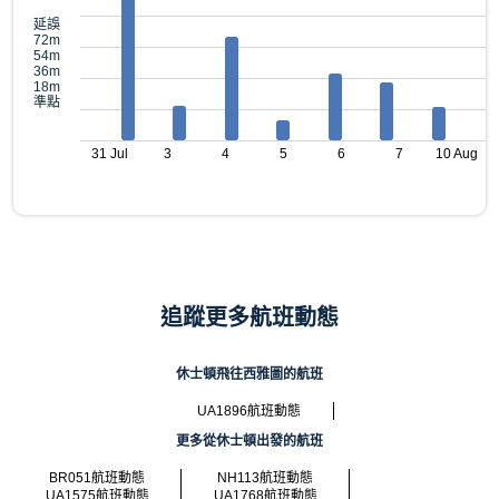
延誤
72m
54m
36m
18m
準點
31 Jul
3
4
5
6
7
10 Aug
追蹤更多航班動態
休士頓飛往西雅圖的航班
UA1896航班動態
更多從休士頓出發的航班
BR051航班動態
NH113航班動態
UA1575航班動態
UA1768航班動態