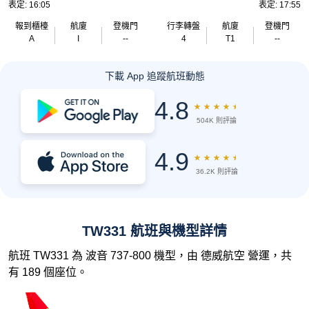
表定: 16:05
表定: 17:55
報到櫃檯
航廈
登機門
行李轉盤
航廈
登機門
A
I
--
4
T1
--
下載 App 追蹤航班動態
4.8
★
★
★
★
★
504K 則評論
4.9
★
★
★
★
★
36.2K 則評論
TW331 航班與機型詳情
航班 TW331 為 波音 737-800 機型，由 德威航空 營運，共
有 189 個座位。