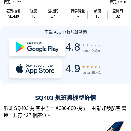
表定: 21:55
表定: 06:10
報到櫃檯
航廈
登機門
行李轉盤
航廈
登機門
M1-M9
T3
17
--
T3
B2
下載 App 追蹤航班動態
4.8
★
★
★
★
★
504K 則評論
4.9
★
★
★
★
★
36.2K 則評論
SQ403 航班與機型詳情
航班 SQ403 為 空中巴士 A380-800 機型，由 新加坡航空 營
運，共有 427 個座位。