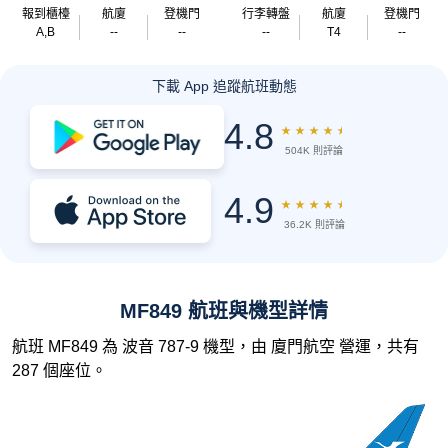
報到櫃檯
航廈
登機門
行李轉盤
航廈
登機門
A,B
--
--
--
T4
--
下載 App 追蹤航班動態
4.8
★
★
★
★
★
504K 則評論
4.9
★
★
★
★
★
36.2K 則評論
MF849 航班與機型詳情
航班 MF849 為 波音 787-9 機型，由 廈門航空 營運，共有
287 個座位。