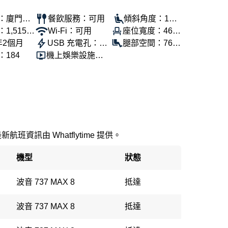
：廈門航
餐飲服務：可用
傾斜角度：100
1,515
Wi-Fi：可用
座位寬度：46公
°
年2個月
USB 充電孔：可
分
腿部空間：76公
184
機上娛樂設施：
用
分
可用
最新航班資訊由 Whatflytime 提供。
機型
狀態
波音 737 MAX 8
抵達
波音 737 MAX 8
抵達