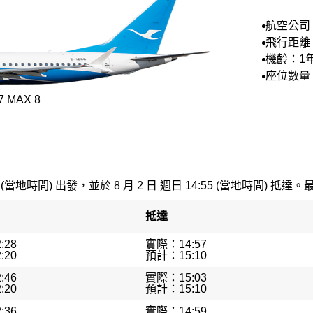
航空公司
空
飛行距離：
公里
機齡：1
座位數量：
 MAX 8
 (當地時間) 出發，並於 8 月 2 日 週日 14:55 (當地時間) 抵達。
抵達
:28
實際：14:57
:20
預計：15:10
:46
實際：15:03
:20
預計：15:10
:36
實際：14:59