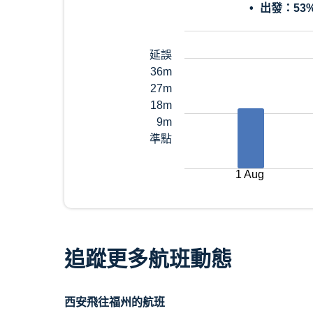
出發：
53
延誤
36m
27m
18m
9m
準點
1 Aug
追蹤更多航班動態
西安飛往福州的航班