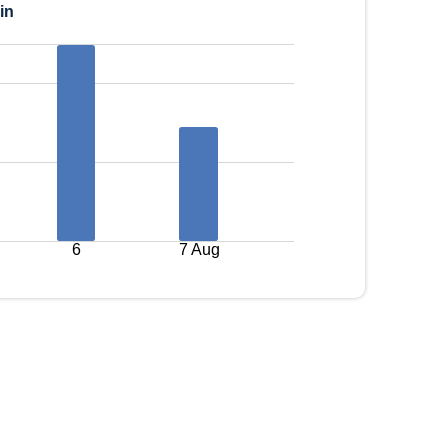
in
6
7 Aug