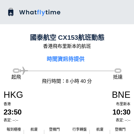
國泰航空 CX153航班動態
香港飛布里斯本的航班
時間資訊待提供
起飛
抵達
飛行時間：8 小時 40 分
HKG
BNE
香港
布里斯本
23:50
10:30
表定: --:--
表定: --:--
報到櫃檯
航廈
登機門
行李轉盤
航廈
登機門