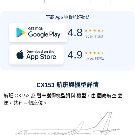
--
--
--
--
--
--
下載 App 追蹤航班動態
4.8
★
★
★
★
★
504K 則評論
4.9
★
★
★
★
★
36.2K 則評論
CX153 航班與機型詳情
航班 CX153 為 暫未獲得機型資料 機型，由 國泰航空 營
運，共有 -- 個座位。