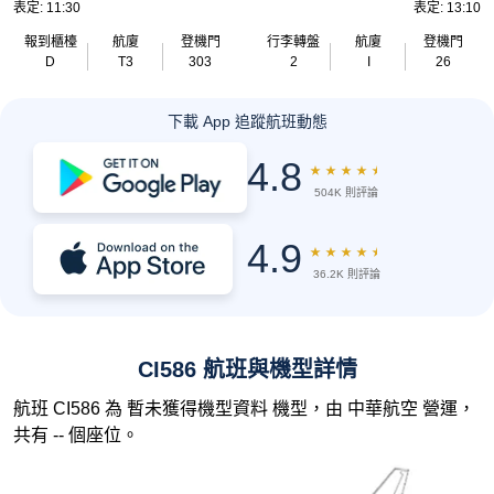
表定: 11:30
表定: 13:10
報到櫃檯
航廈
登機門
行李轉盤
航廈
登機門
D
T3
303
2
I
26
下載 App 追蹤航班動態
4.8
★
★
★
★
★
504K 則評論
4.9
★
★
★
★
★
36.2K 則評論
CI586 航班與機型詳情
航班 CI586 為 暫未獲得機型資料 機型，由 中華航空 營運，
共有 -- 個座位。