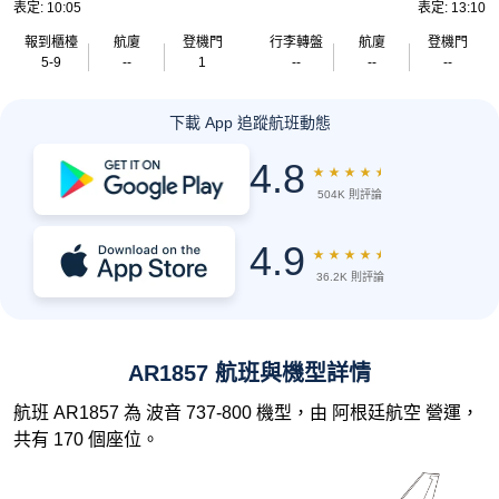
表定: 10:05
表定: 13:10
報到櫃檯
航廈
登機門
行李轉盤
航廈
登機門
5-9
--
1
--
--
--
下載 App 追蹤航班動態
4.8
★
★
★
★
★
504K 則評論
4.9
★
★
★
★
★
36.2K 則評論
AR1857 航班與機型詳情
航班 AR1857 為 波音 737-800 機型，由 阿根廷航空 營運，
共有 170 個座位。