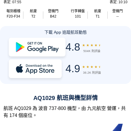
表定: 07:55
表定: 10:10
報到櫃檯
航廈
登機門
行李轉盤
航廈
登機門
F20-F34
T2
B42
101
T1
--
下載 App 追蹤航班動態
4.8
★
★
★
★
★
504K 則評論
4.9
★
★
★
★
★
36.2K 則評論
AQ1029 航班與機型詳情
航班 AQ1029 為 波音 737-800 機型，由 九元航空 營運，共
有 174 個座位。