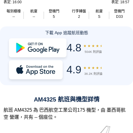
表定: 16:00
表定: 18:57
報到櫃檯
航廈
登機門
行李轉盤
航廈
登機門
--
--
5
2
S
D33
下載 App 追蹤航班動態
4.8
★
★
★
★
★
504K 則評論
4.9
★
★
★
★
★
36.2K 則評論
AM4325 航班與機型詳情
航班 AM4325 為 巴西航空工業公司175 機型，由 墨西哥航
空 營運，共有 -- 個座位。