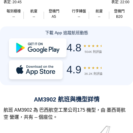
表定: 20:45
表定: 22:00
報到櫃檯
航廈
登機門
行李轉盤
航廈
登機門
--
--
A5
--
--
B20
下載 App 追蹤航班動態
4.8
★
★
★
★
★
504K 則評論
4.9
★
★
★
★
★
36.2K 則評論
AM3902 航班與機型詳情
航班 AM3902 為 巴西航空工業公司175 機型，由 墨西哥航
空 營運，共有 -- 個座位。