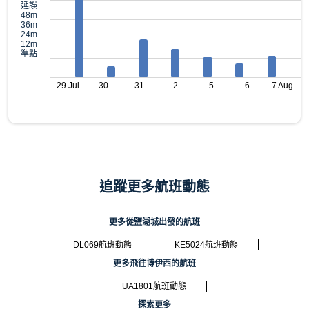
延誤
48m
36m
24m
12m
準點
29 Jul
30
31
2
5
6
7 Aug
追蹤更多航班動態
更多從鹽湖城出發的航班
DL069航班動態
KE5024航班動態
更多飛往博伊西的航班
UA1801航班動態
探索更多