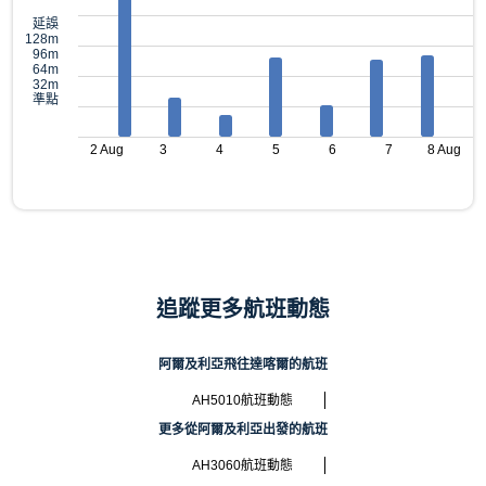
延誤
128m
96m
64m
32m
準點
2 Aug
3
4
5
6
7
8 Aug
追蹤更多航班動態
阿爾及利亞飛往達喀爾的航班
AH5010航班動態
更多從阿爾及利亞出發的航班
AH3060航班動態