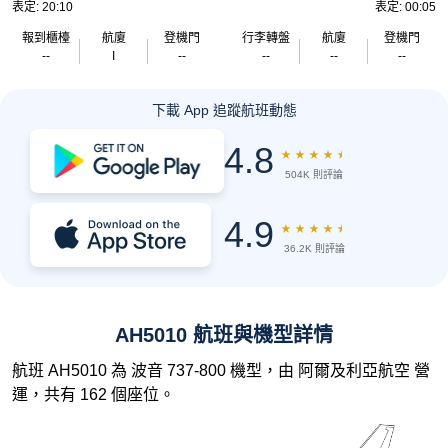
表定: 20:10
表定: 00:05
報到櫃檯
航廈
登機門
行李轉盤
航廈
登機門
--
I
--
--
--
--
下載 App 追蹤航班動態
4.8
★
★
★
★
★
504K 則評論
4.9
★
★
★
★
★
36.2K 則評論
AH5010 航班與機型詳情
航班 AH5010 為 波音 737-800 機型，由 阿爾及利亞航空 營
運，共有 162 個座位。