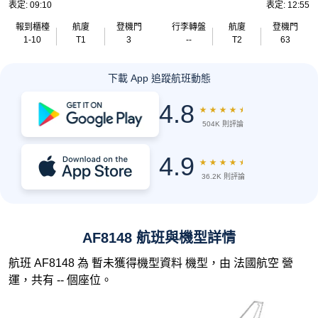
表定: 09:10
表定: 12:55
報到櫃檯
航廈
登機門
行李轉盤
航廈
登機門
1-10
T1
3
--
T2
63
下載 App 追蹤航班動態
4.8
★
★
★
★
★
504K 則評論
4.9
★
★
★
★
★
36.2K 則評論
AF8148 航班與機型詳情
航班 AF8148 為 暫未獲得機型資料 機型，由 法國航空 營
運，共有 -- 個座位。