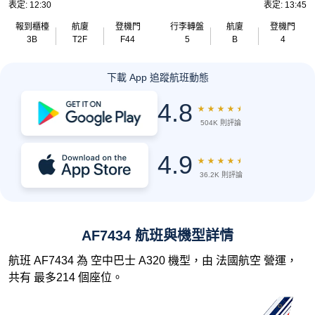
表定: 12:30
表定: 13:45
報到櫃檯
航廈
登機門
行李轉盤
航廈
登機門
3B
T2F
F44
5
B
4
下載 App 追蹤航班動態
4.8
★
★
★
★
★
504K 則評論
4.9
★
★
★
★
★
36.2K 則評論
AF7434 航班與機型詳情
航班 AF7434 為 空中巴士 A320 機型，由 法國航空 營運，
共有 最多214 個座位。