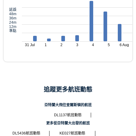
延誤
48m
36m
24m
12m
準點
31 Jul
1
2
3
4
5
6 Aug
追蹤更多航班動態
亞特蘭大飛往查爾斯頓的航班
DL1137航班動態
更多從亞特蘭大出發的航班
DL5436航班動態
KE027航班動態