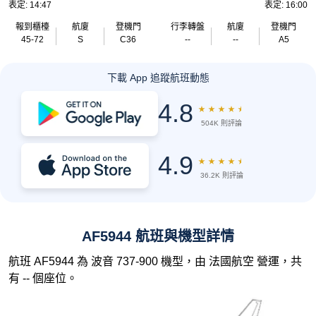
表定: 14:47
表定: 16:00
報到櫃檯
航廈
登機門
行李轉盤
航廈
登機門
45-72
S
C36
--
--
A5
下載 App 追蹤航班動態
4.8
★
★
★
★
★
504K 則評論
4.9
★
★
★
★
★
36.2K 則評論
AF5944 航班與機型詳情
航班 AF5944 為 波音 737-900 機型，由 法國航空 營運，共
有 -- 個座位。