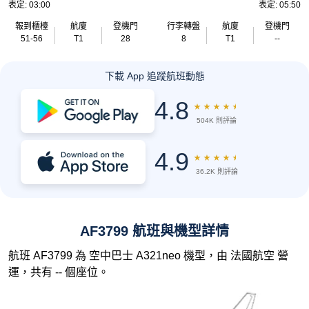
表定: 03:00
表定: 05:50
報到櫃檯
航廈
登機門
行李轉盤
航廈
登機門
51-56
T1
28
8
T1
--
下載 App 追蹤航班動態
4.8
★
★
★
★
★
504K 則評論
4.9
★
★
★
★
★
36.2K 則評論
AF3799 航班與機型詳情
航班 AF3799 為 空中巴士 A321neo 機型，由 法國航空 營
運，共有 -- 個座位。