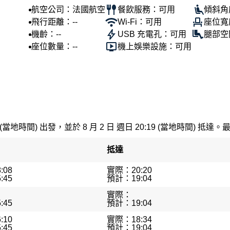
航空公司：法國航空
餐飲服務：可用
傾斜角
飛行距離：--
Wi-Fi：可用
座位寬
機齡：--
USB 充電孔：可用
腿部空
座位數量：--
機上娛樂設施：可用
 (當地時間) 出發，並於 8 月 2 日 週日 20:19 (當地時間) 抵達。
抵達
:08
實際：20:20
:45
預計：19:04
實際：
:45
預計：19:04
:10
實際：18:34
:45
預計：19:04