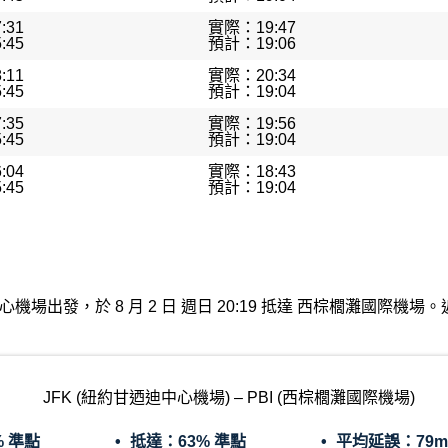
:31
實際：19:47
:45
預計：19:06
:11
實際：20:34
:45
預計：19:04
:35
實際：19:56
:45
預計：19:04
:04
實際：18:43
:45
預計：19:04
約甘迺迪中心機場出發，於 8 月 2 日 週日 20:19 抵達 西棕櫚灘
JFK (紐約甘迺迪中心機場) – PBI (西棕櫚灘國際機場)
% 準點
抵達：
63% 準點
平均延誤：
79m