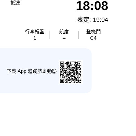
18:08
抵達
表定: 19:04
行李轉盤
航廈
登機門
1
--
C4
下載 App 追蹤航班動態