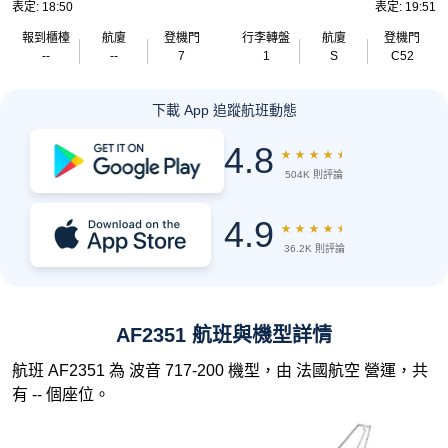
表定: 18:50
表定: 19:51
報到櫃檯
航廈
登機門
行李轉盤
航廈
登機門
--
--
7
1
S
C52
下載 App 追蹤航班動態
4.8
★
★
★
★
★
504K 則評論
4.9
★
★
★
★
★
36.2K 則評論
AF2351 航班與機型詳情
航班 AF2351 為 波音 717-200 機型，由 法國航空 營運，共
有 -- 個座位。