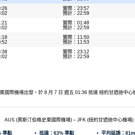
:26
實際：23:57
:02
預計：22:59
:21
實際：01:48
:02
預計：22:59
:18
實際：11:50
:52
預計：11:53
:38
實際：23:12
:02
預計：22:59
斯汀伯格史東國際機場出發，於 8 月 7 日 週五 01:36 抵達 紐約
AUS (奧斯汀伯格史東國際機場) – JFK (紐約甘迺迪中心機場)
% 準點
抵達：
63% 準點
平均延誤：
81m