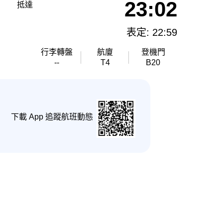
23:02
抵達
表定: 22:59
行李轉盤
航廈
登機門
--
T4
B20
下載 App 追蹤航班動態