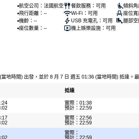
航空公司：法國航空
餐飲服務：可用
傾斜角
飛行距離：--
Wi-Fi：可用
座位寬
機齡：--
USB 充電孔：可用
腿部空
座位數量：--
機上娛樂設施：可用
 (當地時間) 出發，並於 8 月 7 日 週五 01:36 (當地時間) 抵達。
抵達
:24
實際：01:38
:02
預計：22:59
:17
實際：22:56
:02
預計：22:59
實際：
:02
預計：22:59