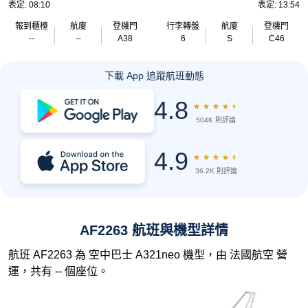
表定: 08:10
表定: 13:54
報到櫃檯
航廈
登機門
行李轉盤
航廈
登機門
--
--
A38
6
S
C46
下載 App 追蹤航班動態
4.8
★
★
★
★
★
504K 則評論
4.9
★
★
★
★
★
36.2K 則評論
AF2263 航班與機型詳情
航班 AF2263 為 空中巴士 A321neo 機型，由 法國航空 營
運，共有 -- 個座位。