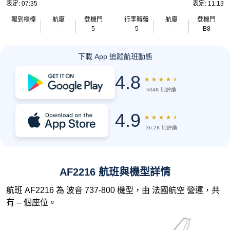
表定: 07:35
表定: 11:13
報到櫃檯
航廈
登機門
行李轉盤
航廈
登機門
--
--
5
5
--
B8
下載 App 追蹤航班動態
4.8
★
★
★
★
★
504K 則評論
4.9
★
★
★
★
★
36.2K 則評論
AF2216 航班與機型詳情
航班 AF2216 為 波音 737-800 機型，由 法國航空 營運，共
有 -- 個座位。