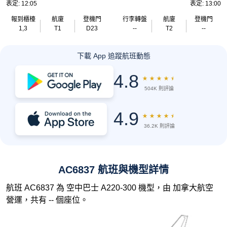
表定: 12:05
表定: 13:00
報到櫃檯
航廈
登機門
行李轉盤
航廈
登機門
1,3
T1
D23
--
T2
--
下載 App 追蹤航班動態
4.8
★
★
★
★
★
504K 則評論
4.9
★
★
★
★
★
36.2K 則評論
AC6837 航班與機型詳情
航班 AC6837 為 空中巴士 A220-300 機型，由 加拿大航空
營運，共有 -- 個座位。