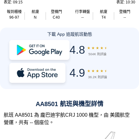
表定: 09:15
表定: 10:30
報到櫃檯
航廈
登機門
行李轉盤
航廈
登機門
96-97
N
C40
--
T4
--
下載 App 追蹤航班動態
4.8
★
★
★
★
★
504K 則評論
4.9
★
★
★
★
★
36.2K 則評論
AA8501 航班與機型詳情
航班 AA8501 為 龐巴迪宇航CRJ 1000 機型，由 美國航空
營運，共有 -- 個座位。