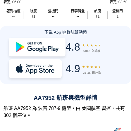
表定: 06:00
表定: 08:50
報到櫃檯
航廈
登機門
行李轉盤
航廈
登機門
--
T1
--
--
T1
1
下載 App 追蹤航班動態
4.8
★
★
★
★
★
504K 則評論
4.9
★
★
★
★
★
36.2K 則評論
AA7952 航班與機型詳情
航班 AA7952 為 波音 787-9 機型，由 美國航空 營運，共有
302 個座位。