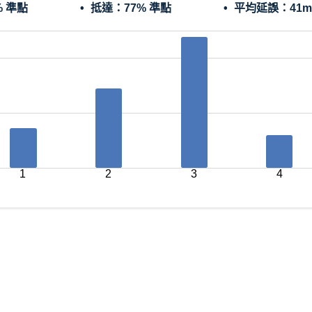
% 準點
抵達：
77% 準點
平均延誤：
41m
1
2
3
4