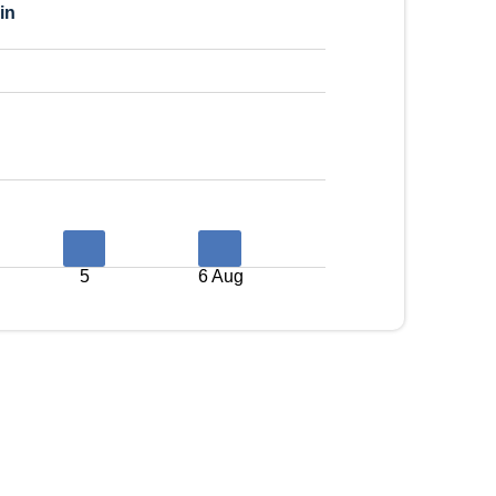
in
5
6 Aug