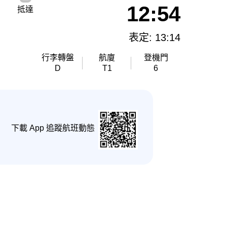
12:54
抵達
表定: 13:14
行李轉盤
航廈
登機門
D
T1
6
下載 App 追蹤航班動態