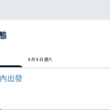
動態
8 月 8 日 週六
分內出發