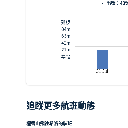
出發：
43
延誤
84m
63m
42m
21m
準點
31 Jul
追蹤更多航班動態
檀香山飛往希洛的航班