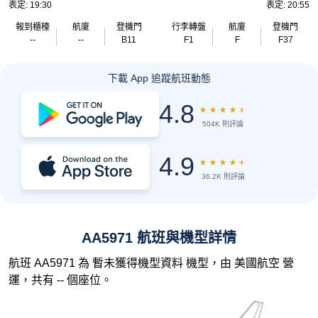
表定: 19:30
表定: 20:55
報到櫃檯
航廈
登機門
行李轉盤
航廈
登機門
--
--
B11
F1
F
F37
下載 App 追蹤航班動態
4.8
★
★
★
★
★
504K 則評論
4.9
★
★
★
★
★
36.2K 則評論
AA5971 航班與機型詳情
航班 AA5971 為 暫未獲得機型資料 機型，由 美國航空 營
運，共有 -- 個座位。