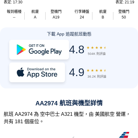
表定: 17:30
表定: 21:19
報到櫃檯
航廈
登機門
行李轉盤
航廈
登機門
--
A
A19
24
B
50
下載 App 追蹤航班動態
4.8
★
★
★
★
★
504K 則評論
4.9
★
★
★
★
★
36.2K 則評論
AA2974 航班與機型詳情
航班 AA2974 為 空中巴士 A321 機型，由 美國航空 營運，
共有 181 個座位。