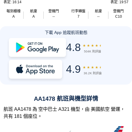
表定: 16:14
表定: 19:57
報到櫃檯
航廈
登機門
行李轉盤
航廈
登機門
A
A
--
7
--
C10
下載 App 追蹤航班動態
4.8
★
★
★
★
★
504K 則評論
4.9
★
★
★
★
★
36.2K 則評論
AA1478 航班與機型詳情
航班 AA1478 為 空中巴士 A321 機型，由 美國航空 營運，
共有 181 個座位。