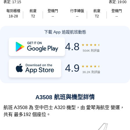
表定: 17:15
表定: 19:00
報到櫃檯
航廈
登機門
行李轉盤
航廈
登機門
18-28
T2
--
--
T2
--
下載 App 追蹤航班動態
4.8
★
★
★
★
★
504K 則評論
4.9
★
★
★
★
★
36.2K 則評論
A3508 航班與機型詳情
航班 A3508 為 空中巴士 A320 機型，由 愛琴海航空 營運，
共有 最多192 個座位。