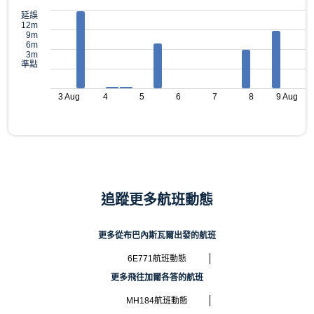
延誤
12m
9m
6m
3m
準點
3 Aug
4
5
6
7
8
9 Aug
追蹤更多航班動態
更多從布巴內斯瓦爾出發的航班
6E771航班動態
更多飛往加爾各答的航班
MH184航班動態