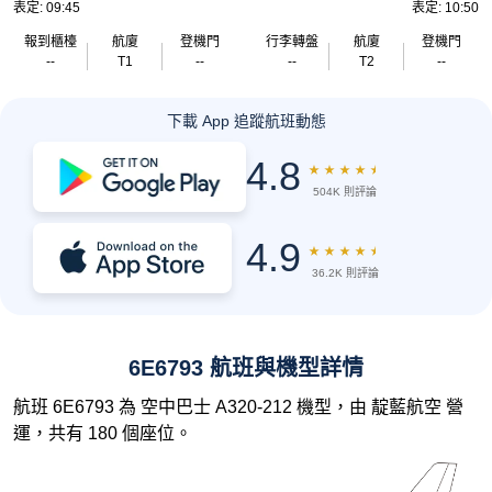
表定: 09:45
表定: 10:50
報到櫃檯
航廈
登機門
行李轉盤
航廈
登機門
--
T1
--
--
T2
--
下載 App 追蹤航班動態
4.8
★
★
★
★
★
504K 則評論
4.9
★
★
★
★
★
36.2K 則評論
6E6793 航班與機型詳情
航班 6E6793 為 空中巴士 A320-212 機型，由 靛藍航空 營
運，共有 180 個座位。