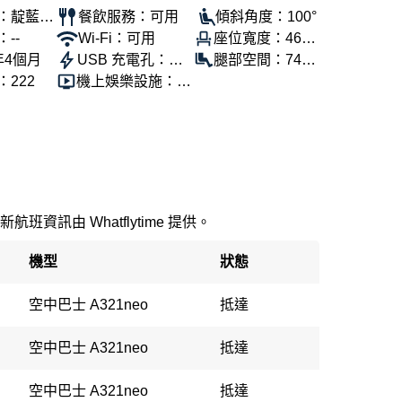
：靛藍航
餐飲服務：可用
傾斜角度：100°
--
Wi-Fi：可用
座位寬度：46公
年4個月
USB 充電孔：可
分
腿部空間：74公
222
機上娛樂設施：可
用
分
用
新航班資訊由 Whatflytime 提供。
機型
狀態
空中巴士 A321neo
抵達
空中巴士 A321neo
抵達
空中巴士 A321neo
抵達