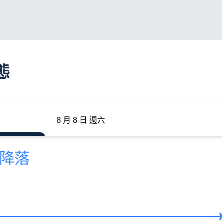
態
8 月 8 日 週六
前降落