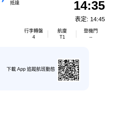
14:35
抵達
表定: 14:45
行李轉盤
航廈
登機門
4
T1
--
下載 App 追蹤航班動態