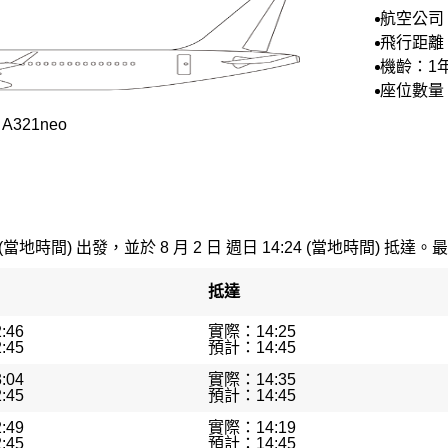
航空公司
空
飛行距離：
機齡：1
座位數量：
321neo
 (當地時間) 出發，並於 8 月 2 日 週日 14:24 (當地時間) 抵達。最
抵達
:46
實際：14:25
:45
預計：14:45
:04
實際：14:35
:45
預計：14:45
:49
實際：14:19
:45
預計：14:45