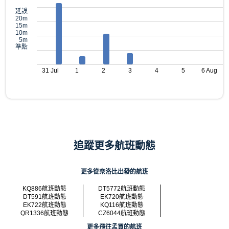
延誤
20m
15m
10m
5m
準點
31 Jul
1
2
3
4
5
6 Aug
追蹤更多航班動態
更多從奈洛比出發的航班
KQ886航班動態
DT5772航班動態
DT591航班動態
EK720航班動態
EK722航班動態
KQ116航班動態
QR1336航班動態
CZ6044航班動態
更多飛往孟買的航班