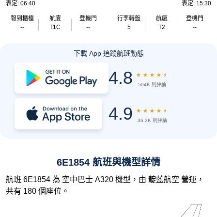
表定: 06:40
表定: 15:30
報到櫃檯
航廈
登機門
行李轉盤
航廈
登機門
--
T1C
--
5
T2
--
下載 App 追蹤航班動態
4.8
★
★
★
★
★
504K 則評論
4.9
★
★
★
★
★
36.2K 則評論
6E1854 航班與機型詳情
航班 6E1854 為 空中巴士 A320 機型，由 靛藍航空 營運，
共有 180 個座位。