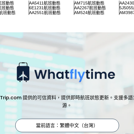
7航班動態
AA5411航班動態
AM715航班動態
AA24
1航班動態
6E1231航班動態
AA2267航班動態
5J50
8航班動態
AA2551航班動態
AM524航班動態
AM39
，透過 Trip.com 提供的可信資料，提供即時航班狀態更新。支
源。
當前語言：繁體中文（台灣）