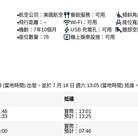
航空公司：美國航空
餐飲服務：可用
傾斜角度
飛行距離：--
Wi-Fi：可用
座位寬
機齡：7年10個月
USB 充電孔：可用
腿部空
座位數量：76
機上娛樂設施：可用
3 (當地時間) 出發，並於 7 月 18 日 週六 13:05 (當地時間) 抵達
抵達
:46
實際：13:01
:33
預計：13:25
實際：
:00
預計：07:46