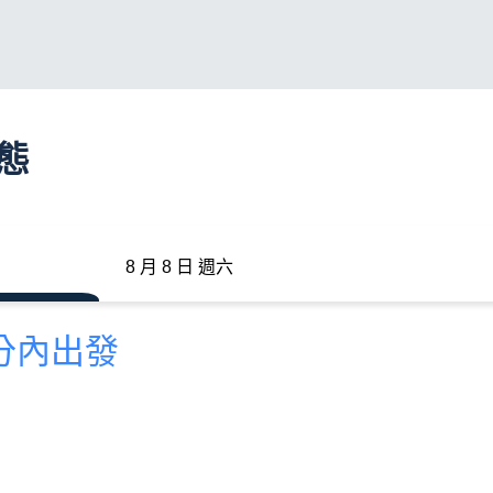
動態
8 月 8 日 週六
 分內出發