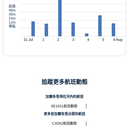
延誤
48m
36m
24m
12m
準點
31 Jul
1
2
3
4
5
6 Aug
追蹤更多航班動態
加爾各答飛往河內的航班
6E1631航班動態
更多從加爾各答出發的航班
CX042航班動態