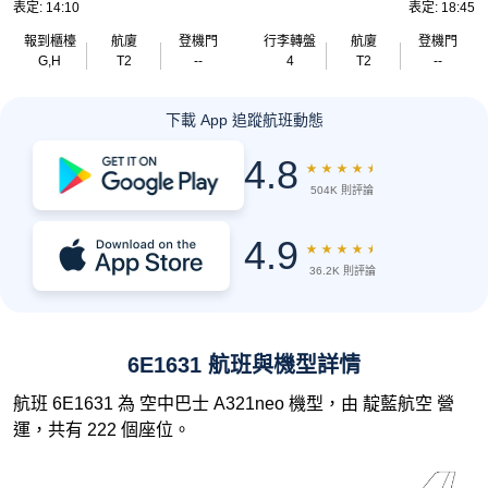
表定: 14:10
表定: 18:45
報到櫃檯
航廈
登機門
行李轉盤
航廈
登機門
G,H
T2
--
4
T2
--
下載 App 追蹤航班動態
4.8
★
★
★
★
★
504K 則評論
4.9
★
★
★
★
★
36.2K 則評論
6E1631 航班與機型詳情
航班 6E1631 為 空中巴士 A321neo 機型，由 靛藍航空 營
運，共有 222 個座位。