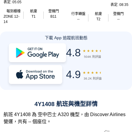
表定: 05:05
表定: 08:35
報到櫃檯
航廈
登機門
行李轉盤
航廈
登機門
ZONE 12-
T1
B11
--
T2
--
14
下載 App 追蹤航班動態
4.8
★
★
★
★
★
504K 則評論
4.9
★
★
★
★
★
36.2K 則評論
4Y1408 航班與機型詳情
航班 4Y1408 為 空中巴士 A320 機型，由 Discover Airlines
營運，共有 -- 個座位。