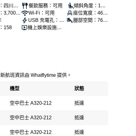
：四川航
餐飲服務：可用
傾斜角度：100
3,700
Wi-Fi：可用
座位寬度：46公
°
年
USB 充電孔：可
分
腿部空間：76公
158
機上娛樂設施：
用
分
可用
最新航班資訊由 Whatflytime 提供。
機型
狀態
空中巴士 A320-212
抵達
空中巴士 A320-212
抵達
空中巴士 A320-212
抵達