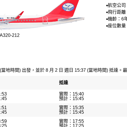
航空公司
空
飛行距離：
公里
機齡：6
座位數量：
320-212
 (當地時間) 出發，並於 8 月 2 日 週日 15:37 (當地時間) 抵達。
抵達
:53
實際：15:40
:45
預計：15:45
:51
實際：15:35
:45
預計：15:45
:59
實際：17:55
:25
預計：17:25