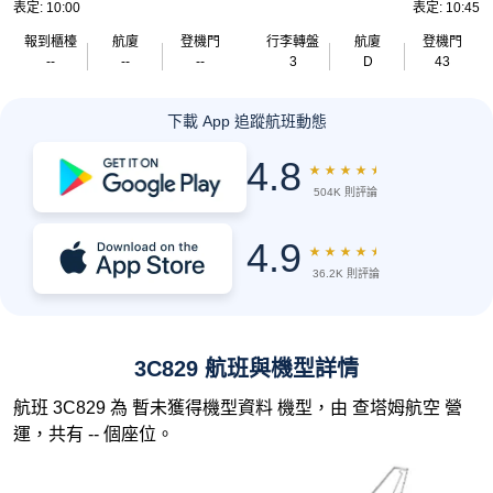
表定: 10:00
表定: 10:45
報到櫃檯
航廈
登機門
行李轉盤
航廈
登機門
--
--
--
3
D
43
下載 App 追蹤航班動態
4.8
★
★
★
★
★
504K 則評論
4.9
★
★
★
★
★
36.2K 則評論
3C829 航班與機型詳情
航班 3C829 為 暫未獲得機型資料 機型，由 查塔姆航空 營
運，共有 -- 個座位。