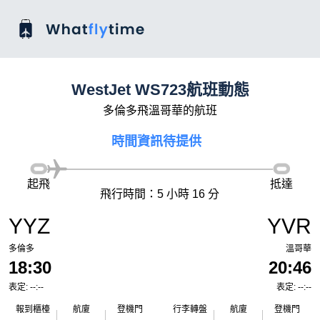
WestJet WS723航班動態
多倫多飛溫哥華的航班
時間資訊待提供
起飛
抵達
飛行時間：5 小時 16 分
YYZ
YVR
多倫多
溫哥華
18:30
20:46
表定: --:--
表定: --:--
報到櫃檯
航廈
登機門
行李轉盤
航廈
登機門