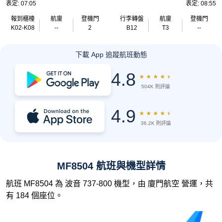
表定: 07:05
表定: 08:55
報到櫃檯
航廈
登機門
行李轉盤
航廈
登機門
K02-K08
--
2
B12
T3
--
下載 App 追蹤航班動態
4.8
★
★
★
★
★
504K 則評論
4.9
★
★
★
★
★
36.2K 則評論
MF8504 航班與機型詳情
航班 MF8504 為 波音 737-800 機型，由 廈門航空 營運，共
有 184 個座位。