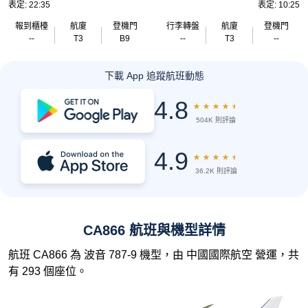
表定: 22:35
表定: 10:25
報到櫃檯
航廈
登機門
行李轉盤
航廈
登機門
--
T3
B9
--
T3
--
下載 App 追蹤航班動態
4.8
★
★
★
★
★
504K 則評論
4.9
★
★
★
★
★
36.2K 則評論
CA866 航班與機型詳情
航班 CA866 為 波音 787-9 機型，由 中國國際航空 營運，共
有 293 個座位。