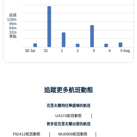
延誤
128m
96m
64m
32m
準點
30 Jul
31
1
2
3
4
5 Aug
追蹤更多航班動態
克里夫蘭飛往華盛頓的航班
UA374航班動態
更多從克里夫蘭出發的航班
F92412航班動態
MU6909航班動態