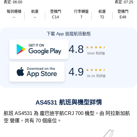
表定: 06:00
表定: 07:25
報到櫃檯
航廈
登機門
行李轉盤
航廈
登機門
--
--
C14
7
T2
E48
下載 App 追蹤航班動態
4.8
★
★
★
★
★
504K 則評論
4.9
★
★
★
★
★
36.2K 則評論
AS4531 航班與機型詳情
航班 AS4531 為 龐巴迪宇航CRJ 700 機型，由 阿拉斯加航
空 營運，共有 70 個座位。